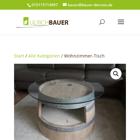
015115714997
bauer@bauer-dienste.de
Start
/
Alle Kategorien
/ Wohnzimmer-Tisch