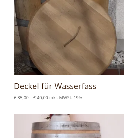
Deckel für Wasserfass
Preisspanne:
€
35,00
–
€
40,00
inkl. MWSt. 19%
€35,00
bis
€40,00