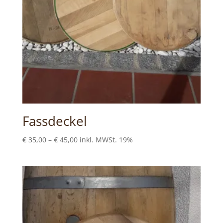
Fassdeckel
Preisspanne:
€
35,00
–
€
45,00
inkl. MWSt. 19%
€35,00
bis
€45,00