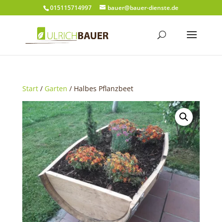
015115714997
bauer@bauer-dienste.de
Start
/
Garten
/ Halbes Pflanzbeet