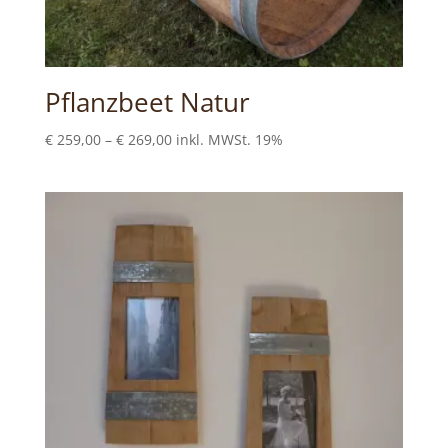
Pflanzbeet Natur
Preisspanne:
€
259,00
–
€
269,00
inkl. MWSt. 19%
€259,00
bis
€269,00