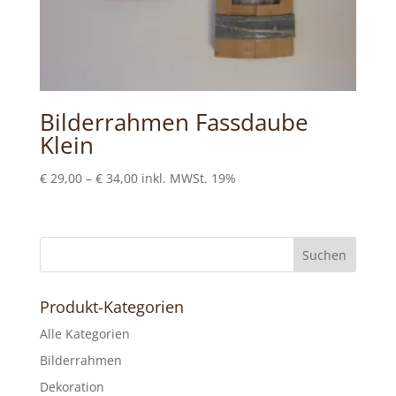
Bilderrahmen Fassdaube
Klein
Preisspanne:
€
29,00
–
€
34,00
inkl. MWSt. 19%
€29,00
bis
€34,00
Produkt-Kategorien
Alle Kategorien
Bilderrahmen
Dekoration