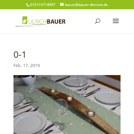
015115714997
bauer@bauer-dienste.de
0-1
Feb. 17, 2019